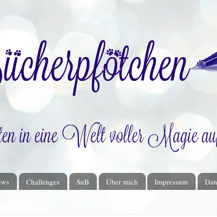
ews
Challenges
SuB
Über mich
Impressum
Dat