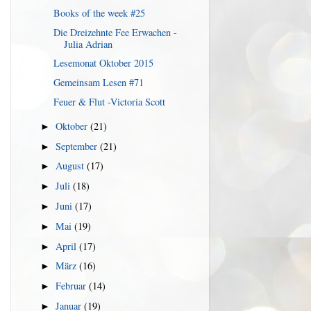
Books of the week #25
Die Dreizehnte Fee Erwachen -
Julia Adrian
Lesemonat Oktober 2015
Gemeinsam Lesen #71
Feuer & Flut -Victoria Scott
Oktober
(21)
►
September
(21)
►
August
(17)
►
Juli
(18)
►
Juni
(17)
►
Mai
(19)
►
April
(17)
►
März
(16)
►
Februar
(14)
►
Januar
(19)
►