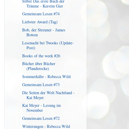
Silber Das erste Buch der
Träume - Kerstin Gier
Gemeinsam Lesen #74
Liebster Award (Tag)
Bob, der Streuner - James
Bowen
Lesenacht bei Twooks (Update-
Post)
Books of the week #26
Bücher über Bücher
(Plauderecke)
Sommerkälte - Rebecca Wild
Gemeinsam Lesen #73
Die Seiten der Welt Nachtland -
Kai Meyer
Kai Meyer - Lesung im
November
Gemeinsam Lesen #72
Winteraugen - Rebecca Wild